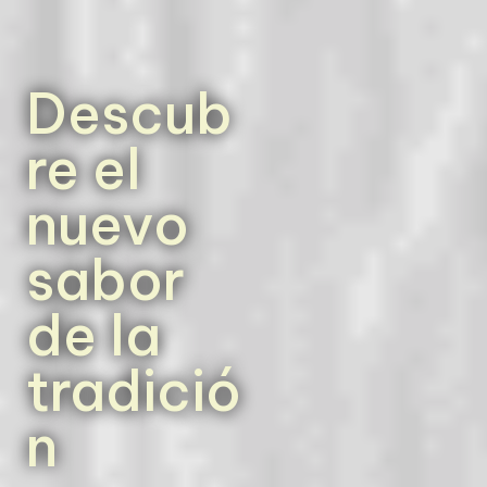
Descub
re el
nuevo
sabor
de la
tradició
n