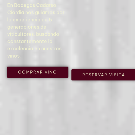
En Bodegas Cadarso
Ciordia nos guiamos por
la experiencia de 5
generaciones de
viticultores, buscando
constantemente la
excelencia en nuestros
vinos.
COMPRAR VINO
RESERVAR VISITA