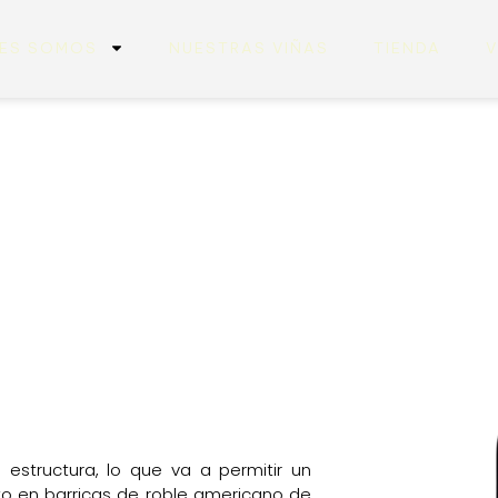
NES SOMOS
NUESTRAS VIÑAS
TIENDA
V
 estructura, lo que va a permitir un
to en barricas de roble americano de