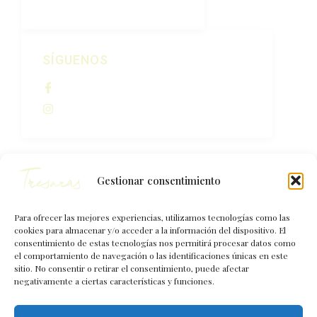
SÍGUENOS
Bodegas Cadarso Ciordia
@bodegascadarsociordia
Gestionar consentimiento
Para ofrecer las mejores experiencias, utilizamos tecnologías como las
cookies para almacenar y/o acceder a la información del dispositivo. El
consentimiento de estas tecnologías nos permitirá procesar datos como
Calle Mayor, 17, Aras, cp. 31239,
el comportamiento de navegación o las identificaciones únicas en este
Navarra
sitio. No consentir o retirar el consentimiento, puede afectar
614 798 472
negativamente a ciertas características y funciones.
info@bodegascadarso.com