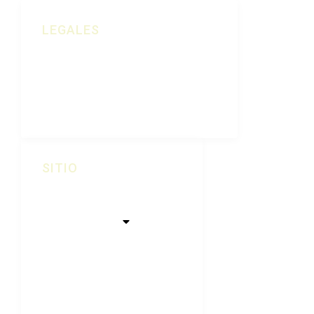
LEGALES
Política De Cookies
Aviso Legal
Política De Privacidad
SITIO
Inicio
Quiénes Somos
Nuestras Viñas
Tienda
Visitas
Contacto