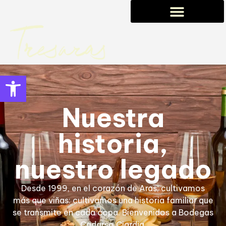
0,00
€
Abrir barra de herramientas
Nuestra
historia,
nuestro legado
Desde 1999, en el corazón de Aras, cultivamos
más que viñas: cultivamos una historia familiar que
se transmite en cada copa. Bienvenidos a Bodegas
Cadarso Ciordia.