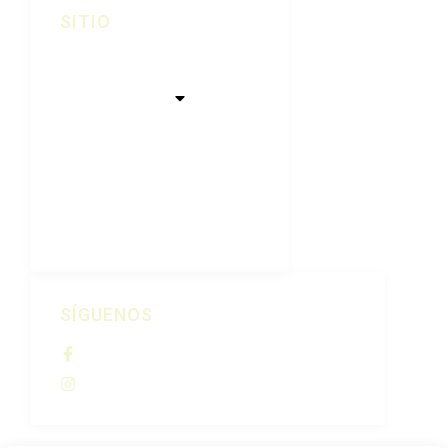
SITIO
Inicio
Quiénes Somos
Nuestras Viñas
Tienda
Visitas
Contacto
SÍGUENOS
Bodegas Cadarso Ciordia
@bodegascadarsociordia