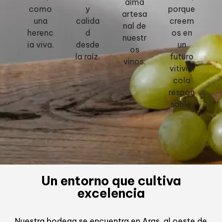
alma
como
y
porque
artesa
una
calida
creem
nal de
herenc
d
os en
nuestr
ia viva.
desde
un
os
la raíz.
futuro
vinos.
vitiviní
cola
respon
sable.
Un entorno que cultiva
excelencia
Nuestra bodega se encuentra en Aras, al oeste de