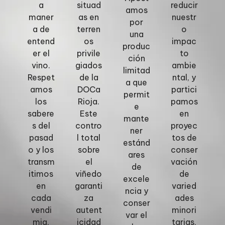
a
situad
reducir
amos
maner
as en
nuestr
por
a de
terren
o
una
entend
os
impac
produc
er el
privile
to
ción
vino.
giados
ambie
limitad
Respet
de la
ntal, y
a que
amos
DOCa
partici
permit
los
Rioja.
pamos
e
sabere
Este
en
mante
s del
contro
proyec
ner
pasad
l total
tos de
estánd
o y los
sobre
conser
ares
transm
el
vación
de
itimos
viñedo
de
excele
en
garanti
varied
ncia y
cada
za
ades
conser
vendi
autent
minori
var el
mia,
icidad
tarias,