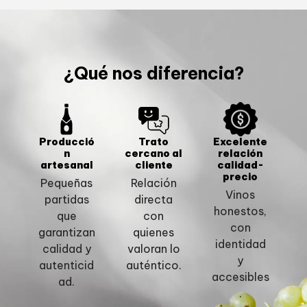
¿Qué nos diferencia?
Producció
Trato
Excelente
n
cercano al
relación
artesanal
cliente
calidad-
precio
Pequeñas
Relación
Vinos
partidas
directa
honestos,
que
con
con
garantizan
quienes
identidad
calidad y
valoran lo
y
autenticid
auténtico.
accesibles
ad.
.