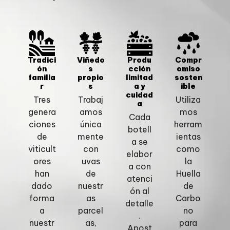
Tradici
Viñedo
Produ
Compr
ón
s
cción
omiso
familia
propio
limitad
sosten
r
s
a y
ible
cuidad
Tres
Trabaj
Utiliza
a
genera
amos
mos
Cada
ciones
única
herram
botell
de
mente
ientas
a se
viticult
con
como
elabor
ores
uvas
la
a con
han
de
Huella
atenci
dado
nuestr
de
ón al
forma
as
Carbo
detalle
a
parcel
no
.
nuestr
as,
para
Apost