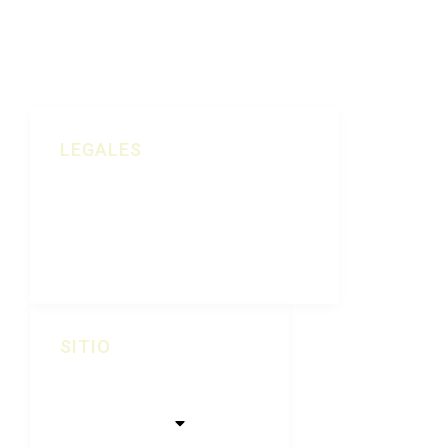
LEGALES
Política De Cookies
Aviso Legal
Política De Privacidad
SITIO
Inicio
Quiénes Somos