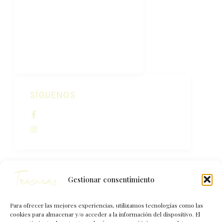
Nuestras Viñas
Tienda
Visitas
Contacto
SÍGUENOS
Bodegas Cadarso Ciordia
@bodegascadarsociordia
Gestionar consentimiento
Para ofrecer las mejores experiencias, utilizamos tecnologías como las
cookies para almacenar y/o acceder a la información del dispositivo. El