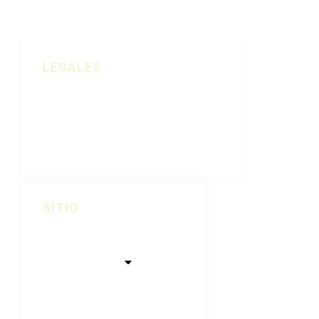
LEGALES
Política De Cookies
Aviso Legal
Política De Privacidad
SITIO
Inicio
Quiénes Somos
Nuestras Viñas
Tienda