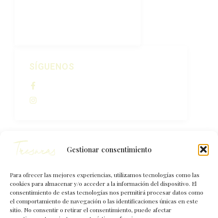
Visitas
Contacto
SÍGUENOS
Bodegas Cadarso Ciordia
@bodegascadarsociordia
Gestionar consentimiento
Para ofrecer las mejores experiencias, utilizamos tecnologías como las
cookies para almacenar y/o acceder a la información del dispositivo. El
consentimiento de estas tecnologías nos permitirá procesar datos como
Calle Mayor, 17, Aras, cp. 31239,
el comportamiento de navegación o las identificaciones únicas en este
Navarra
sitio. No consentir o retirar el consentimiento, puede afectar